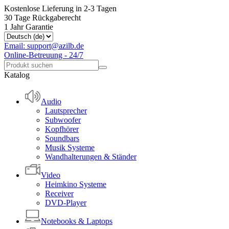
Kostenlose Lieferung in 2-3 Tagen
30 Tage Rückgaberecht
1 Jahr Garantie
Email: support@azilb.de
Online-Betreuung - 24/7
Katalog
Audio
Lautsprecher
Subwoofer
Kopfhörer
Soundbars
Musik Systeme
Wandhalterungen & Ständer
Video
Heimkino Systeme
Receiver
DVD-Player
Notebooks & Laptops