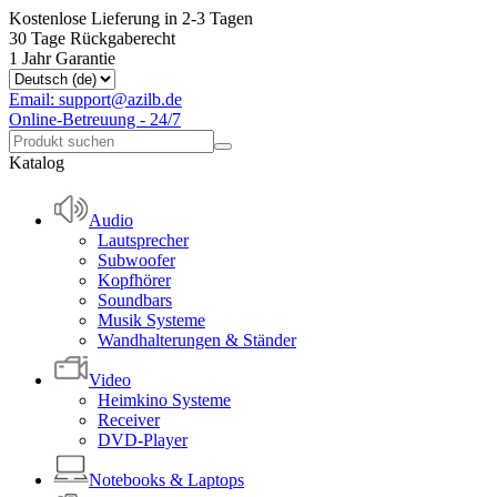
Kostenlose Lieferung in 2-3 Tagen
30 Tage Rückgaberecht
1 Jahr Garantie
Email: support@azilb.de
Online-Betreuung - 24/7
Katalog
Audio
Lautsprecher
Subwoofer
Kopfhörer
Soundbars
Musik Systeme
Wandhalterungen & Ständer
Video
Heimkino Systeme
Receiver
DVD-Player
Notebooks & Laptops