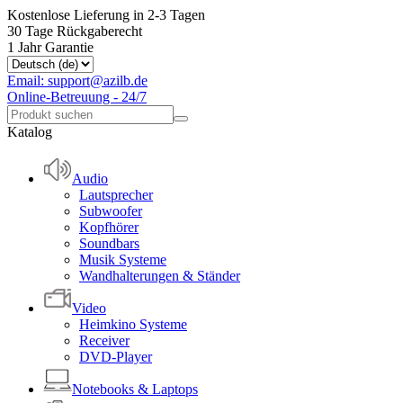
Kostenlose Lieferung in 2-3 Tagen
30 Tage Rückgaberecht
1 Jahr Garantie
Email: support@azilb.de
Online-Betreuung - 24/7
Katalog
Audio
Lautsprecher
Subwoofer
Kopfhörer
Soundbars
Musik Systeme
Wandhalterungen & Ständer
Video
Heimkino Systeme
Receiver
DVD-Player
Notebooks & Laptops