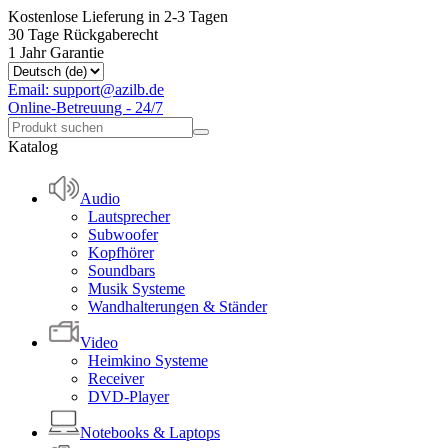
Kostenlose Lieferung in 2-3 Tagen
30 Tage Rückgaberecht
1 Jahr Garantie
Email: support@azilb.de
Online-Betreuung - 24/7
Katalog
Audio
Lautsprecher
Subwoofer
Kopfhörer
Soundbars
Musik Systeme
Wandhalterungen & Ständer
Video
Heimkino Systeme
Receiver
DVD-Player
Notebooks & Laptops