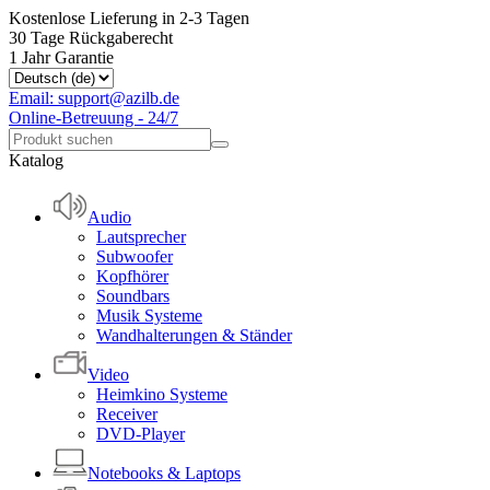
Kostenlose Lieferung in 2-3 Tagen
30 Tage Rückgaberecht
1 Jahr Garantie
Email: support@azilb.de
Online-Betreuung - 24/7
Katalog
Audio
Lautsprecher
Subwoofer
Kopfhörer
Soundbars
Musik Systeme
Wandhalterungen & Ständer
Video
Heimkino Systeme
Receiver
DVD-Player
Notebooks & Laptops