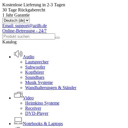
Kostenlose Lieferung in 2-3 Tagen
30 Tage Rückgaberecht
1 Jahr Garantie
Email: support@azilb.de
Online-Betreuung - 24/7
Katalog
Audio
Lautsprecher
Subwoofer
Kopfhörer
Soundbars
Musik Systeme
Wandhalterungen & Ständer
Video
Heimkino Systeme
Receiver
DVD-Player
Notebooks & Laptops