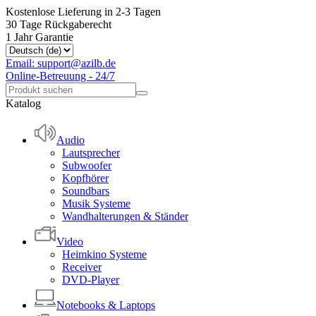
Kostenlose Lieferung in 2-3 Tagen
30 Tage Rückgaberecht
1 Jahr Garantie
Email: support@azilb.de
Online-Betreuung - 24/7
Katalog
Audio
Lautsprecher
Subwoofer
Kopfhörer
Soundbars
Musik Systeme
Wandhalterungen & Ständer
Video
Heimkino Systeme
Receiver
DVD-Player
Notebooks & Laptops