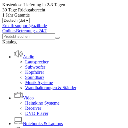
Kostenlose Lieferung in 2-3 Tagen
30 Tage Rückgaberecht
1 Jahr Garantie
Email: support@azilb.de
Online-Betreuung - 24/7
Katalog
Audio
Lautsprecher
Subwoofer
Kopfhörer
Soundbars
Musik Systeme
Wandhalterungen & Ständer
Video
Heimkino Systeme
Receiver
DVD-Player
Notebooks & Laptops