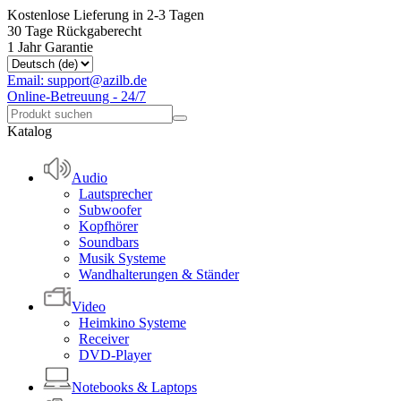
Kostenlose Lieferung in 2-3 Tagen
30 Tage Rückgaberecht
1 Jahr Garantie
Email: support@azilb.de
Online-Betreuung - 24/7
Katalog
Audio
Lautsprecher
Subwoofer
Kopfhörer
Soundbars
Musik Systeme
Wandhalterungen & Ständer
Video
Heimkino Systeme
Receiver
DVD-Player
Notebooks & Laptops