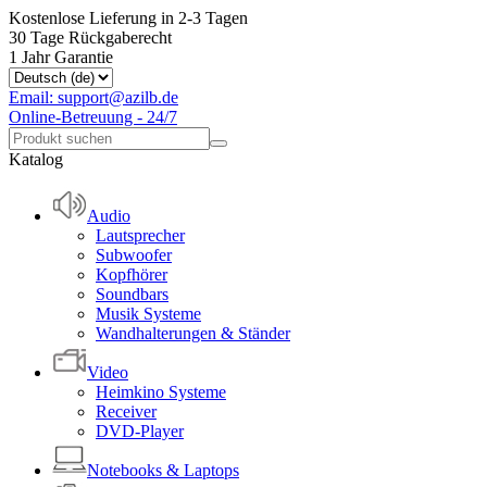
Kostenlose Lieferung in 2-3 Tagen
30 Tage Rückgaberecht
1 Jahr Garantie
Email: support@azilb.de
Online-Betreuung - 24/7
Katalog
Audio
Lautsprecher
Subwoofer
Kopfhörer
Soundbars
Musik Systeme
Wandhalterungen & Ständer
Video
Heimkino Systeme
Receiver
DVD-Player
Notebooks & Laptops