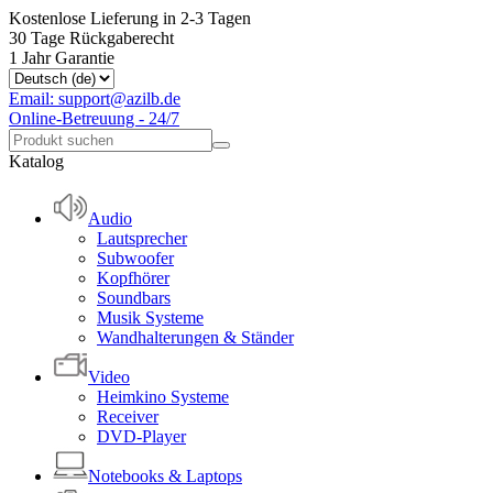
Kostenlose Lieferung in 2-3 Tagen
30 Tage Rückgaberecht
1 Jahr Garantie
Email: support@azilb.de
Online-Betreuung - 24/7
Katalog
Audio
Lautsprecher
Subwoofer
Kopfhörer
Soundbars
Musik Systeme
Wandhalterungen & Ständer
Video
Heimkino Systeme
Receiver
DVD-Player
Notebooks & Laptops