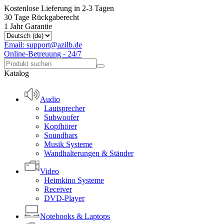
Kostenlose Lieferung in 2-3 Tagen
30 Tage Rückgaberecht
1 Jahr Garantie
Email: support@azilb.de
Online-Betreuung - 24/7
Katalog
Audio
Lautsprecher
Subwoofer
Kopfhörer
Soundbars
Musik Systeme
Wandhalterungen & Ständer
Video
Heimkino Systeme
Receiver
DVD-Player
Notebooks & Laptops