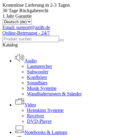
Kostenlose Lieferung in 2-3 Tagen
30 Tage Rückgaberecht
1 Jahr Garantie
Email: support@azilb.de
Online-Betreuung - 24/7
Katalog
Audio
Lautsprecher
Subwoofer
Kopfhörer
Soundbars
Musik Systeme
Wandhalterungen & Ständer
Video
Heimkino Systeme
Receiver
DVD-Player
Notebooks & Laptops