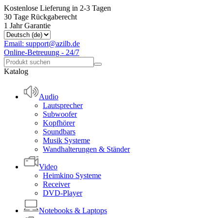
Kostenlose Lieferung in 2-3 Tagen
30 Tage Rückgaberecht
1 Jahr Garantie
Email: support@azilb.de
Online-Betreuung - 24/7
Katalog
Audio
Lautsprecher
Subwoofer
Kopfhörer
Soundbars
Musik Systeme
Wandhalterungen & Ständer
Video
Heimkino Systeme
Receiver
DVD-Player
Notebooks & Laptops