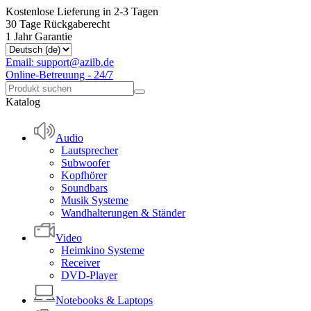
Kostenlose Lieferung in 2-3 Tagen
30 Tage Rückgaberecht
1 Jahr Garantie
Email: support@azilb.de
Online-Betreuung - 24/7
Katalog
Audio
Lautsprecher
Subwoofer
Kopfhörer
Soundbars
Musik Systeme
Wandhalterungen & Ständer
Video
Heimkino Systeme
Receiver
DVD-Player
Notebooks & Laptops