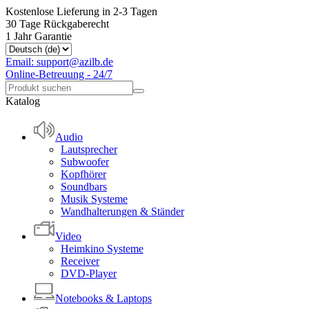
Kostenlose Lieferung in 2-3 Tagen
30 Tage Rückgaberecht
1 Jahr Garantie
Email: support@azilb.de
Online-Betreuung - 24/7
Katalog
Audio
Lautsprecher
Subwoofer
Kopfhörer
Soundbars
Musik Systeme
Wandhalterungen & Ständer
Video
Heimkino Systeme
Receiver
DVD-Player
Notebooks & Laptops