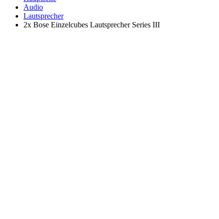
Audio
Lautsprecher
2x Bose Einzelcubes Lautsprecher Series III