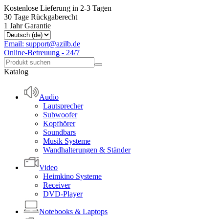
Kostenlose Lieferung in 2-3 Tagen
30 Tage Rückgaberecht
1 Jahr Garantie
Email: support@azilb.de
Online-Betreuung - 24/7
Katalog
Audio
Lautsprecher
Subwoofer
Kopfhörer
Soundbars
Musik Systeme
Wandhalterungen & Ständer
Video
Heimkino Systeme
Receiver
DVD-Player
Notebooks & Laptops