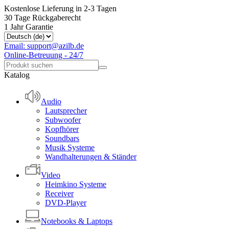
Kostenlose Lieferung in 2-3 Tagen
30 Tage Rückgaberecht
1 Jahr Garantie
Email: support@azilb.de
Online-Betreuung - 24/7
Katalog
Audio
Lautsprecher
Subwoofer
Kopfhörer
Soundbars
Musik Systeme
Wandhalterungen & Ständer
Video
Heimkino Systeme
Receiver
DVD-Player
Notebooks & Laptops