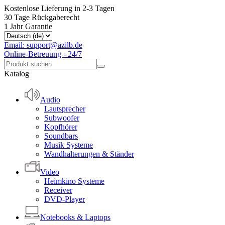
Kostenlose Lieferung in 2-3 Tagen
30 Tage Rückgaberecht
1 Jahr Garantie
Email: support@azilb.de
Online-Betreuung - 24/7
Katalog
Audio
Lautsprecher
Subwoofer
Kopfhörer
Soundbars
Musik Systeme
Wandhalterungen & Ständer
Video
Heimkino Systeme
Receiver
DVD-Player
Notebooks & Laptops