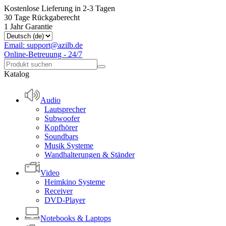
Kostenlose Lieferung in 2-3 Tagen
30 Tage Rückgaberecht
1 Jahr Garantie
Email: support@azilb.de
Online-Betreuung - 24/7
Katalog
Audio
Lautsprecher
Subwoofer
Kopfhörer
Soundbars
Musik Systeme
Wandhalterungen & Ständer
Video
Heimkino Systeme
Receiver
DVD-Player
Notebooks & Laptops