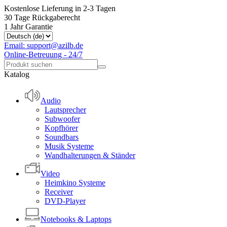
Kostenlose Lieferung in 2-3 Tagen
30 Tage Rückgaberecht
1 Jahr Garantie
Email: support@azilb.de
Online-Betreuung - 24/7
Katalog
Audio
Lautsprecher
Subwoofer
Kopfhörer
Soundbars
Musik Systeme
Wandhalterungen & Ständer
Video
Heimkino Systeme
Receiver
DVD-Player
Notebooks & Laptops