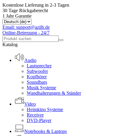
Kostenlose Lieferung in 2-3 Tagen
30 Tage Rückgaberecht
1 Jahr Garantie
Email: support@azilb.de
Online-Betreuung - 24/7
Katalog
Audio
Lautsprecher
Subwoofer
Kopfhörer
Soundbars
Musik Systeme
Wandhalterungen & Ständer
Video
Heimkino Systeme
Receiver
DVD-Player
Notebooks & Laptops