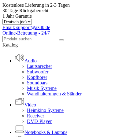
Kostenlose Lieferung in 2-3 Tagen
30 Tage Rückgaberecht
1 Jahr Garantie
Email: support@azilb.de
Online-Betreuung - 24/7
Katalog
Audio
Lautsprecher
Subwoofer
Kopfhörer
Soundbars
Musik Systeme
Wandhalterungen & Ständer
Video
Heimkino Systeme
Receiver
DVD-Player
Notebooks & Laptops