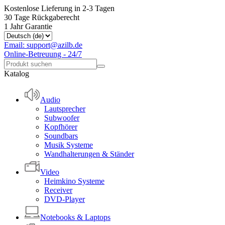
Kostenlose Lieferung in 2-3 Tagen
30 Tage Rückgaberecht
1 Jahr Garantie
Email: support@azilb.de
Online-Betreuung - 24/7
Katalog
Audio
Lautsprecher
Subwoofer
Kopfhörer
Soundbars
Musik Systeme
Wandhalterungen & Ständer
Video
Heimkino Systeme
Receiver
DVD-Player
Notebooks & Laptops