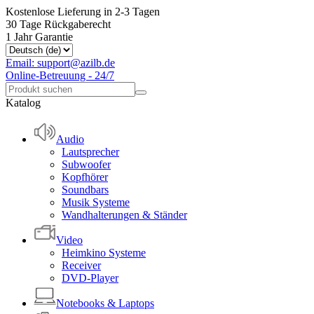
Kostenlose Lieferung in 2-3 Tagen
30 Tage Rückgaberecht
1 Jahr Garantie
Email: support@azilb.de
Online-Betreuung - 24/7
Katalog
Audio
Lautsprecher
Subwoofer
Kopfhörer
Soundbars
Musik Systeme
Wandhalterungen & Ständer
Video
Heimkino Systeme
Receiver
DVD-Player
Notebooks & Laptops