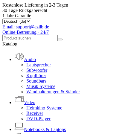
Kostenlose Lieferung in 2-3 Tagen
30 Tage Rückgaberecht
1 Jahr Garantie
Email: support@azilb.de
Online-Betreuung - 24/7
Katalog
Audio
Lautsprecher
Subwoofer
Kopfhörer
Soundbars
Musik Systeme
Wandhalterungen & Ständer
Video
Heimkino Systeme
Receiver
DVD-Player
Notebooks & Laptops