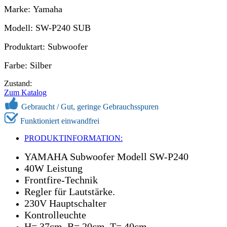
Marke: Yamaha
Modell: SW-P240 SUB
Produktart: Subwoofer
Farbe: Silber
Zustand:
Zum Katalog
Gebraucht /
Gut, geringe Gebrauchsspuren
Funktioniert einwandfrei
PRODUKTINFORMATION:
YAMAHA Subwoofer Modell SW-P240
40W Leistung
Frontfire-Technik
Regler für Lautstärke.
230V Hauptschalter
Kontrolleuchte
H= 37cm, B= 20cm, T= 40cm