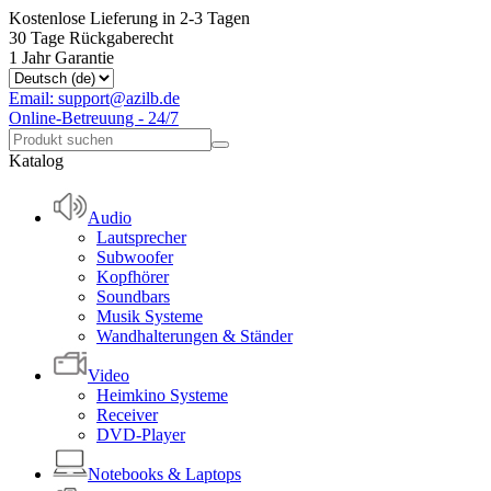
Kostenlose Lieferung in 2-3 Tagen
30 Tage Rückgaberecht
1 Jahr Garantie
Email: support@azilb.de
Online-Betreuung - 24/7
Katalog
Audio
Lautsprecher
Subwoofer
Kopfhörer
Soundbars
Musik Systeme
Wandhalterungen & Ständer
Video
Heimkino Systeme
Receiver
DVD-Player
Notebooks & Laptops