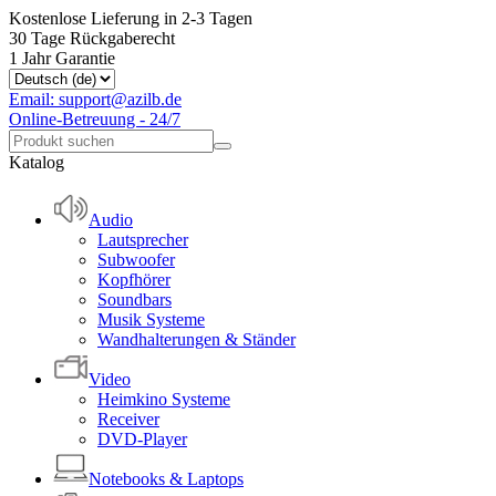
Kostenlose Lieferung in 2-3 Tagen
30 Tage Rückgaberecht
1 Jahr Garantie
Email: support@azilb.de
Online-Betreuung - 24/7
Katalog
Audio
Lautsprecher
Subwoofer
Kopfhörer
Soundbars
Musik Systeme
Wandhalterungen & Ständer
Video
Heimkino Systeme
Receiver
DVD-Player
Notebooks & Laptops