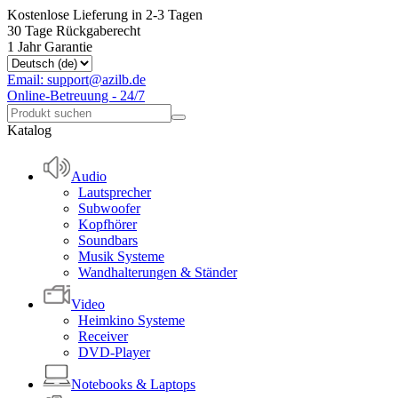
Kostenlose Lieferung in 2-3 Tagen
30 Tage Rückgaberecht
1 Jahr Garantie
Email: support@azilb.de
Online-Betreuung - 24/7
Katalog
Audio
Lautsprecher
Subwoofer
Kopfhörer
Soundbars
Musik Systeme
Wandhalterungen & Ständer
Video
Heimkino Systeme
Receiver
DVD-Player
Notebooks & Laptops