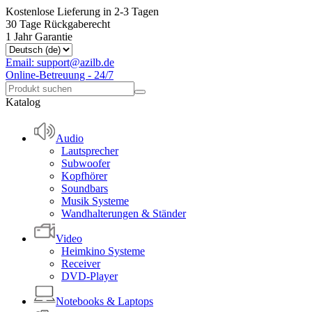
Kostenlose Lieferung in 2-3 Tagen
30 Tage Rückgaberecht
1 Jahr Garantie
Email: support@azilb.de
Online-Betreuung - 24/7
Katalog
Audio
Lautsprecher
Subwoofer
Kopfhörer
Soundbars
Musik Systeme
Wandhalterungen & Ständer
Video
Heimkino Systeme
Receiver
DVD-Player
Notebooks & Laptops