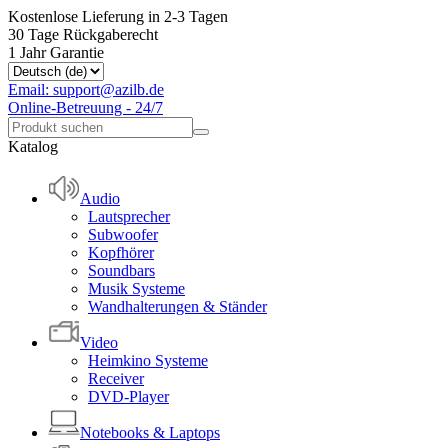
Kostenlose Lieferung in 2-3 Tagen
30 Tage Rückgaberecht
1 Jahr Garantie
Email: support@azilb.de
Online-Betreuung - 24/7
Katalog
Audio
Lautsprecher
Subwoofer
Kopfhörer
Soundbars
Musik Systeme
Wandhalterungen & Ständer
Video
Heimkino Systeme
Receiver
DVD-Player
Notebooks & Laptops