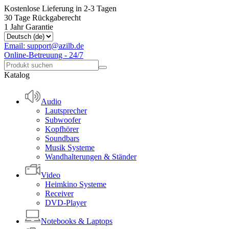
Kostenlose Lieferung in 2-3 Tagen
30 Tage Rückgaberecht
1 Jahr Garantie
Email: support@azilb.de
Online-Betreuung - 24/7
Katalog
Audio
Lautsprecher
Subwoofer
Kopfhörer
Soundbars
Musik Systeme
Wandhalterungen & Ständer
Video
Heimkino Systeme
Receiver
DVD-Player
Notebooks & Laptops