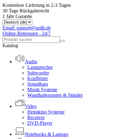
Kostenlose Lieferung in 2-3 Tagen
30 Tage Rückgaberecht
1 Jahr Garantie
Email: support@azilb.de
Online-Betreuung - 24/7
Katalog
Audio
Lautsprecher
Subwoofer
Kopfhörer
Soundbars
Musik Systeme
Wandhalterungen & Ständer
Video
Heimkino Systeme
Receiver
DVD-Player
Notebooks & Laptops