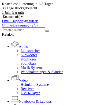
Kostenlose Lieferung in 2-3 Tagen
30 Tage Rückgaberecht
1 Jahr Garantie
Email: support@azilb.de
Online-Betreuung - 24/7
Katalog
Audio
Lautsprecher
Subwoofer
Kopfhörer
Soundbars
Musik Systeme
Wandhalterungen & Ständer
Video
Heimkino Systeme
Receiver
DVD-Player
Notebooks & Laptops