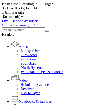
Kostenlose Lieferung in 2-3 Tagen
30 Tage Rückgaberecht
1 Jahr Garantie
Email: support@azilb.de
Online-Betreuung - 24/7
Katalog
Audio
Lautsprecher
Subwoofer
Kopfhörer
Soundbars
Musik Systeme
Wandhalterungen & Ständer
Video
Heimkino Systeme
Receiver
DVD-Player
Notebooks & Laptops