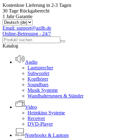
Kostenlose Lieferung in 2-3 Tagen
30 Tage Rückgaberecht
1 Jahr Garantie
Email: support@azilb.de
Online-Betreuung - 24/7
Katalog
Audio
Lautsprecher
Subwoofer
Kopfhörer
Soundbars
Musik Systeme
Wandhalterungen & Ständer
Video
Heimkino Systeme
Receiver
DVD-Player
Notebooks & Laptops