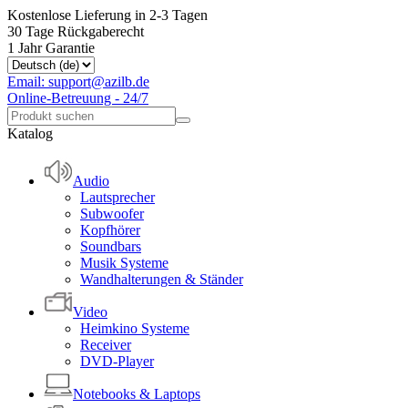
Kostenlose Lieferung in 2-3 Tagen
30 Tage Rückgaberecht
1 Jahr Garantie
Email: support@azilb.de
Online-Betreuung - 24/7
Katalog
Audio
Lautsprecher
Subwoofer
Kopfhörer
Soundbars
Musik Systeme
Wandhalterungen & Ständer
Video
Heimkino Systeme
Receiver
DVD-Player
Notebooks & Laptops