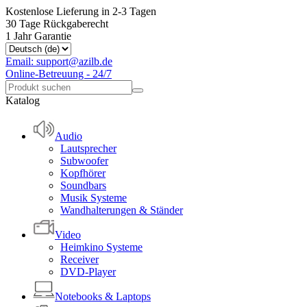
Kostenlose Lieferung in 2-3 Tagen
30 Tage Rückgaberecht
1 Jahr Garantie
Email: support@azilb.de
Online-Betreuung - 24/7
Katalog
Audio
Lautsprecher
Subwoofer
Kopfhörer
Soundbars
Musik Systeme
Wandhalterungen & Ständer
Video
Heimkino Systeme
Receiver
DVD-Player
Notebooks & Laptops