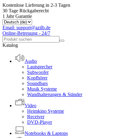
Kostenlose Lieferung in 2-3 Tagen
30 Tage Rückgaberecht
1 Jahr Garantie
Email: support@azilb.de
Online-Betreuung - 24/7
Katalog
Audio
Lautsprecher
Subwoofer
Kopfhörer
Soundbars
Musik Systeme
Wandhalterungen & Ständer
Video
Heimkino Systeme
Receiver
DVD-Player
Notebooks & Laptops