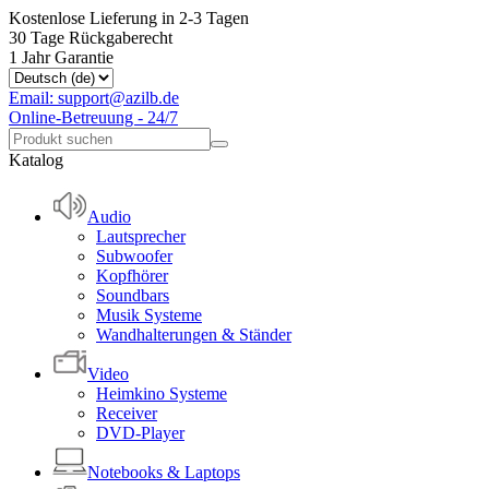
Kostenlose Lieferung in 2-3 Tagen
30 Tage Rückgaberecht
1 Jahr Garantie
Email: support@azilb.de
Online-Betreuung - 24/7
Katalog
Audio
Lautsprecher
Subwoofer
Kopfhörer
Soundbars
Musik Systeme
Wandhalterungen & Ständer
Video
Heimkino Systeme
Receiver
DVD-Player
Notebooks & Laptops