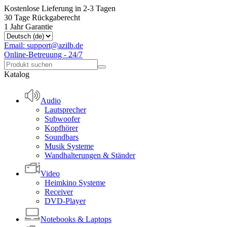
Kostenlose Lieferung in 2-3 Tagen
30 Tage Rückgaberecht
1 Jahr Garantie
Email: support@azilb.de
Online-Betreuung - 24/7
Katalog
Audio
Lautsprecher
Subwoofer
Kopfhörer
Soundbars
Musik Systeme
Wandhalterungen & Ständer
Video
Heimkino Systeme
Receiver
DVD-Player
Notebooks & Laptops