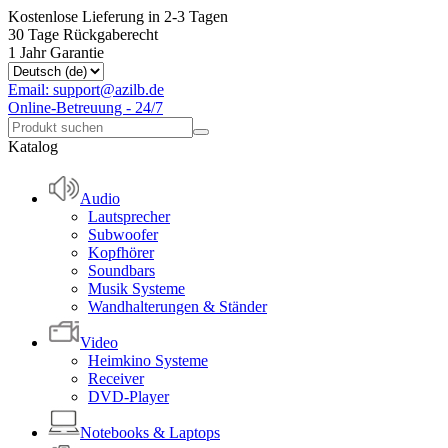
Kostenlose Lieferung in 2-3 Tagen
30 Tage Rückgaberecht
1 Jahr Garantie
Email: support@azilb.de
Online-Betreuung - 24/7
Katalog
Audio
Lautsprecher
Subwoofer
Kopfhörer
Soundbars
Musik Systeme
Wandhalterungen & Ständer
Video
Heimkino Systeme
Receiver
DVD-Player
Notebooks & Laptops