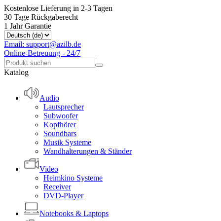
Kostenlose Lieferung in 2-3 Tagen
30 Tage Rückgaberecht
1 Jahr Garantie
Email: support@azilb.de
Online-Betreuung - 24/7
Katalog
Audio
Lautsprecher
Subwoofer
Kopfhörer
Soundbars
Musik Systeme
Wandhalterungen & Ständer
Video
Heimkino Systeme
Receiver
DVD-Player
Notebooks & Laptops