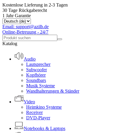
Kostenlose Lieferung in 2-3 Tagen
30 Tage Rückgaberecht
1 Jahr Garantie
Email: support@azilb.de
Online-Betreuung - 24/7
Katalog
Audio
Lautsprecher
Subwoofer
Kopfhörer
Soundbars
Musik Systeme
Wandhalterungen & Ständer
Video
Heimkino Systeme
Receiver
DVD-Player
Notebooks & Laptops