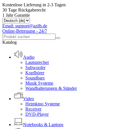
Kostenlose Lieferung in 2-3 Tagen
30 Tage Rückgaberecht
1 Jahr Garantie
Email: support@azilb.de
Online-Betreuung - 24/7
Katalog
Audio
Lautsprecher
Subwoofer
Kopfhörer
Soundbars
Musik Systeme
Wandhalterungen & Ständer
Video
Heimkino Systeme
Receiver
DVD-Player
Notebooks & Laptops