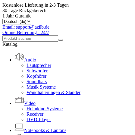
Kostenlose Lieferung in 2-3 Tagen
30 Tage Rückgaberecht
1 Jahr Garantie
Email: support@azilb.de
Online-Betreuung - 24/7
Katalog
Audio
Lautsprecher
Subwoofer
Kopfhörer
Soundbars
Musik Systeme
Wandhalterungen & Ständer
Video
Heimkino Systeme
Receiver
DVD-Player
Notebooks & Laptops