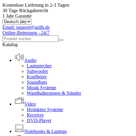
Kostenlose Lieferung in 2-3 Tagen
30 Tage Rückgaberecht
1 Jahr Garantie
Email: support@azilb.de
Online-Betreuung - 24/7
Katalog
Audio
Lautsprecher
Subwoofer
Kopfhörer
Soundbars
Musik Systeme
Wandhalterungen & Ständer
Video
Heimkino Systeme
Receiver
DVD-Player
Notebooks & Laptops