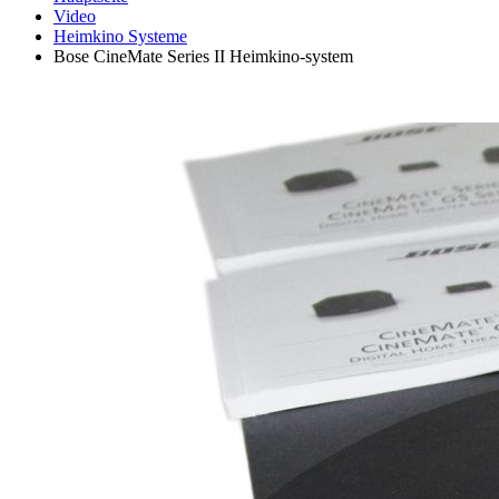
Video
Heimkino Systeme
Bose CineMate Series II Heimkino-system