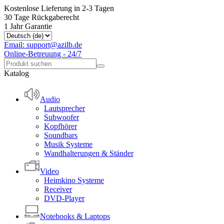
Kostenlose Lieferung in 2-3 Tagen
30 Tage Rückgaberecht
1 Jahr Garantie
Email: support@azilb.de
Online-Betreuung - 24/7
Katalog
Audio
Lautsprecher
Subwoofer
Kopfhörer
Soundbars
Musik Systeme
Wandhalterungen & Ständer
Video
Heimkino Systeme
Receiver
DVD-Player
Notebooks & Laptops