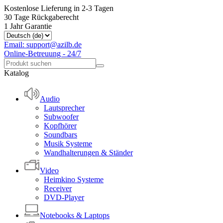
Kostenlose Lieferung in 2-3 Tagen
30 Tage Rückgaberecht
1 Jahr Garantie
Email: support@azilb.de
Online-Betreuung - 24/7
Katalog
Audio
Lautsprecher
Subwoofer
Kopfhörer
Soundbars
Musik Systeme
Wandhalterungen & Ständer
Video
Heimkino Systeme
Receiver
DVD-Player
Notebooks & Laptops