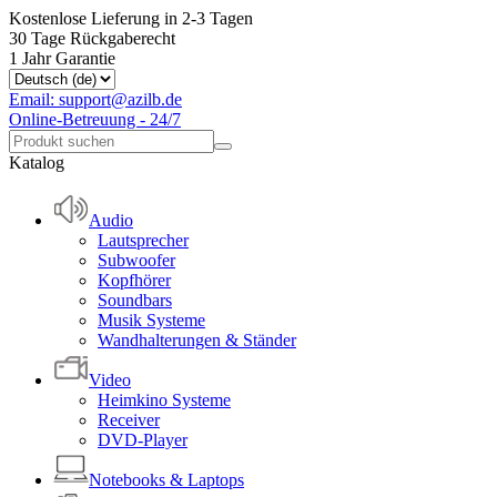
Kostenlose Lieferung in 2-3 Tagen
30 Tage Rückgaberecht
1 Jahr Garantie
Email: support@azilb.de
Online-Betreuung - 24/7
Katalog
Audio
Lautsprecher
Subwoofer
Kopfhörer
Soundbars
Musik Systeme
Wandhalterungen & Ständer
Video
Heimkino Systeme
Receiver
DVD-Player
Notebooks & Laptops